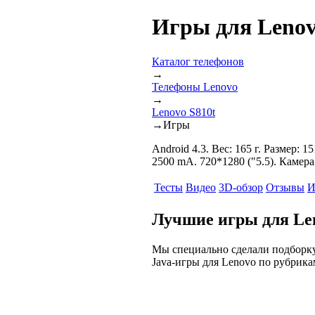
Игры для Lenov
Каталог телефонов
→
Телефоны Lenovo
→
Lenovo S810t
→
Игры
Android 4.3. Вес: 165 г. Размер: 
2500 mA. 720*1280 ("5.5). Камера
Тесты
Видео
3D-обзор
Отзывы
И
Лучшие игры для Len
Мы специально сделали подборку
Java-игры для Lenovo по рубрика