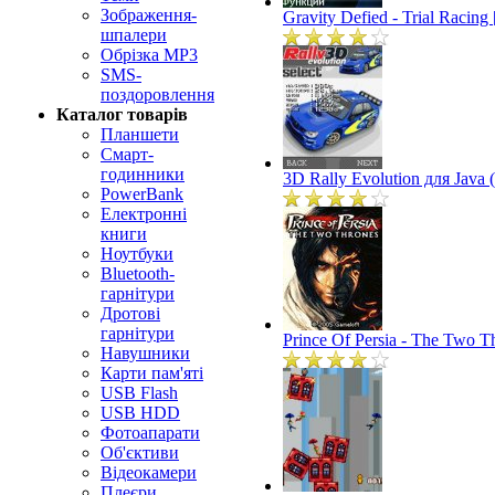
Зображення-
Gravity Defied - Trial Racin
шпалери
Обрізка MP3
SMS-
поздоровлення
Каталог товарів
Планшети
Смарт-
годинники
3D Rally Evolution для Java
PowerBank
Електронні
книги
Ноутбуки
Bluetooth-
гарнітури
Дротові
гарнітури
Prince Of Persia - The Two T
Навушники
Карти пам'яті
USB Flash
USB HDD
Фотоапарати
Об'єктиви
Відеокамери
Плеєри