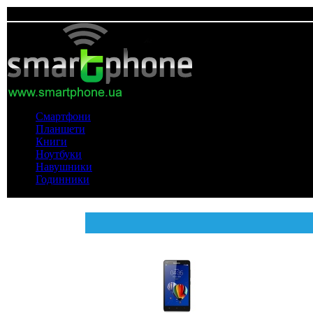
Смартфони
Планшети
Книги
Ноутбуки
Навушники
Годинники