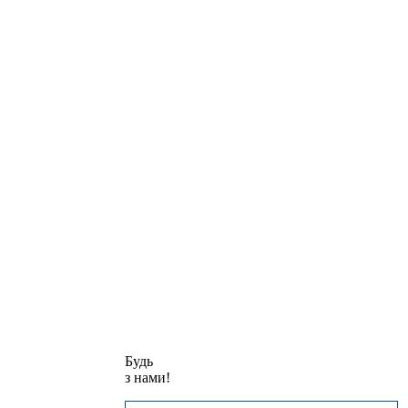
Будь
з нами!