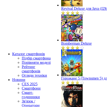
Revival Deluxe для Java (J2
Bomberman Deluxe
Каталог смартфонів
Підбір смартфона
Порівняти моделі
Рейтинг
смартфонів
Огляди техніки
Горожане 5 (Townsmen 5) дл
Новини
CES 2025
Смартфони
Смарт-
годинники
Зв'язок /
Оператори