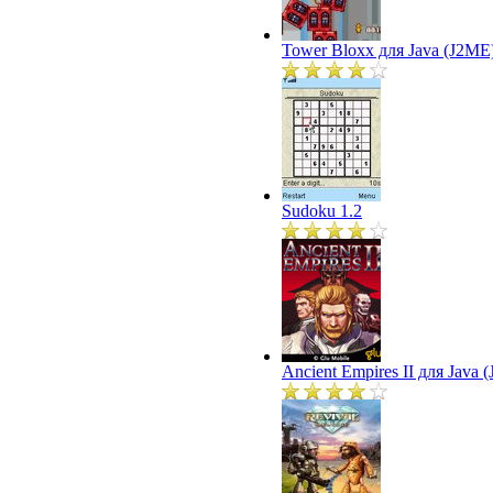
Tower Bloxx для Java (J2ME
Sudoku 1.2
Ancient Empires II для Java 