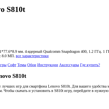
o S810t
151*77.6*8.9 мм. 4-ядерный Qualcomm Snapdragon 400, 1.2 ГГц. 1 Г
: 8.0 МП.
все характеристики
гры
Софт
Темы
Обои
Инструкции
Аксессуары
Где купить?
ovo S810t
 лучших игр для смартфона Lenovo S810t. Для вашего удобства
м. Чтобы скачать и установить в S810t игру, перейдите в нужную