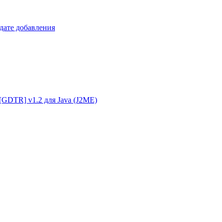
 дате добавления
g [GDTR] v1.2 для Java (J2ME)