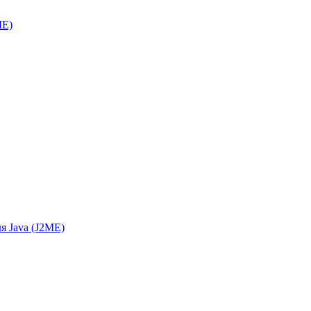
ME)
я Java (J2ME)