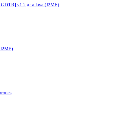
g [GDTR] v1.2 для Java (J2ME)
 (J2ME)
hrones