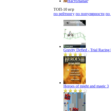
Настольные
ТОП-10 игр
по рейтингу
по популярности
по
Gravity Defied - Trial Racin
Heroes of might and magic 3