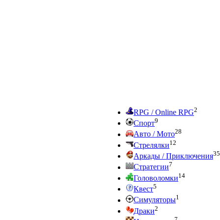
2
RPG / Online RPG
9
Спорт
28
Авто / Мото
12
Стрелялки
35
Аркады / Приключения
7
Стратегии
14
Головоломки
5
Квест
1
Симуляторы
2
Драки
7