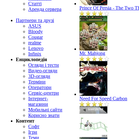
Статті
Prince Of Persia - The Two T
Аренда сервера
Партнери та друзі
ASUS
Bloody
Cougar
realme
Lenovo
Mr. Mahjong
Infinix
Енциклопедія
Огляди і тести
Видео-огляди
3D-огляди
Терміни
Оператори
Сервіс-центри
Інтернет-
Need For Speed Carbon
магазини
Мобильні сайти
Корисно знати
Контент
Софт
Ігри
Теми